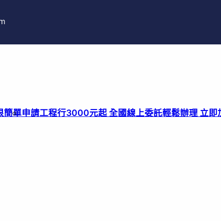
pm
很簡單
申請工程行3000元起 全國線上委託輕鬆辦理 立即加