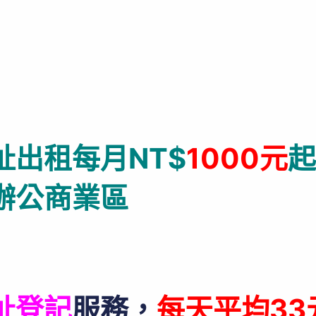
出租每月NT$
1000元
起
辦公商業區
址登記
服務，
每天平均33