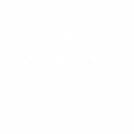
營業登記每月
需要登記公司行號
加好友
蔡經理