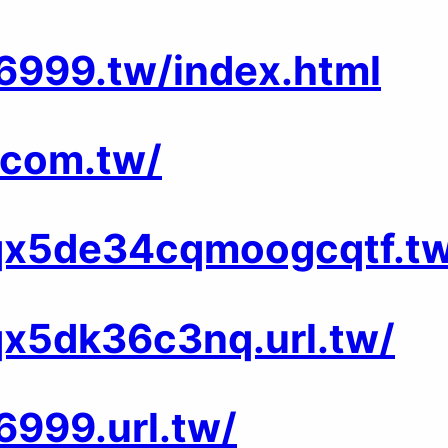
6999.tw/index.html
.com.tw/
qx5de34cqmoogcqtf.t
x5dk36c3nq.url.tw/
999.url.tw/