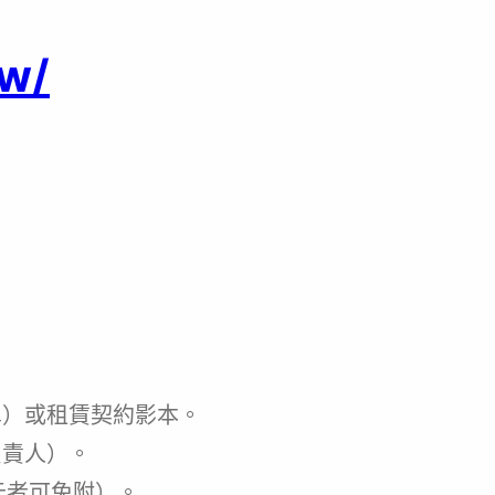
tw/
單）或租賃契約影本。
負責人）。
元者可免附）。